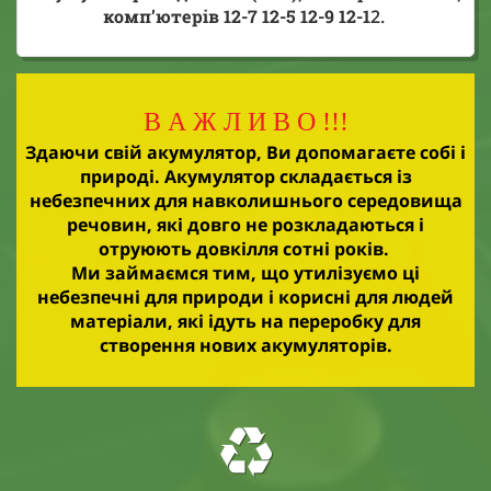
комп’ютерів
12-7 12-5 12-9 12-1
2.
В А Ж Л И В О !!!
Здаючи свій акумулятор, Ви допомагаєте собі і
природі. Акумулятор складається із
небезпечних для навколишнього середовища
речовин, які довго не розкладаються і
отруюють довкілля сотні років.
Ми займаємся тим, що утилізуємо ці
небезпечні для природи і корисні для людей
матеріали, які ідуть на переробку для
створення нових акумуляторів.
♻